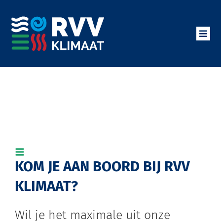
Ga
naar
inhoud
Toggl
Navig
Klimaatbeheersing
Certificeringen
Over ons
KOM JE AAN BOORD BIJ RVV
Vacatures
KLIMAAT?
Contact
Wil je het maximale uit onze