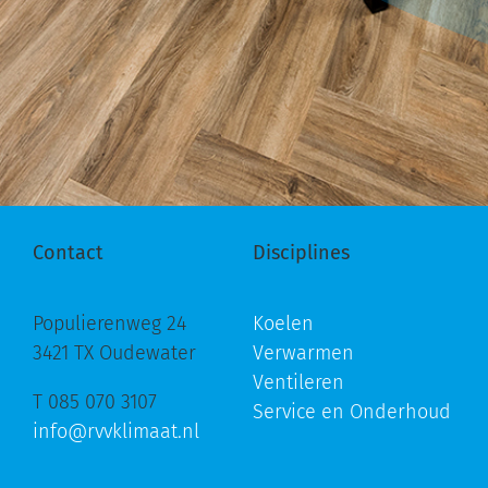
Contact
Disciplines
Populierenweg 24
Koelen
3421 TX Oudewater
Verwarmen
Ventileren
T 085 070 3107
Service en Onderhoud
info@rvvklimaat.nl