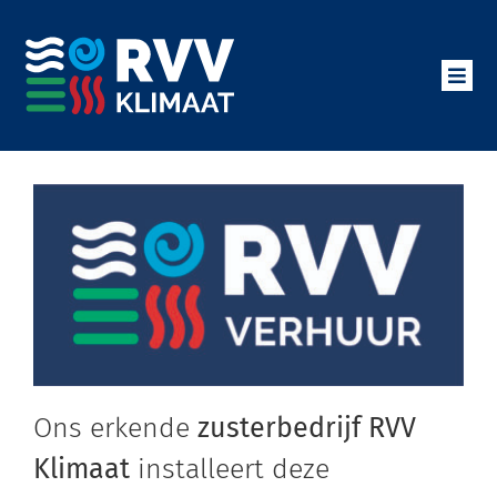
Ga
naar
inhoud
Toggl
Navig
Klimaatbeheersing
Certificeringen
Over ons
Vacatures
Ons erkende
zusterbedrijf RVV
Contact
Klimaat
installeert deze