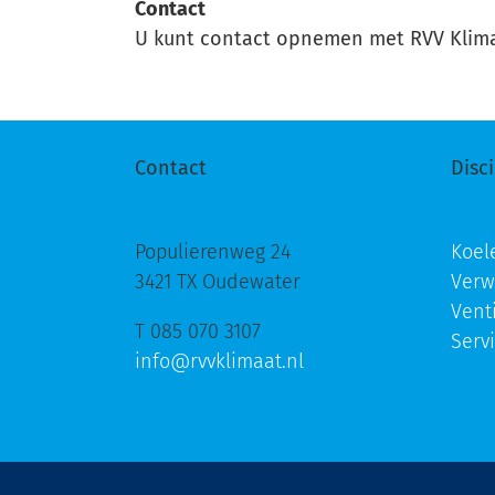
Contact
U kunt contact opnemen met RVV Klimaa
Contact
Disc
Populierenweg 24
Koel
3421 TX Oudewater
Ver
Vent
T 085 070 3107
Serv
info@rvvklimaat.nl