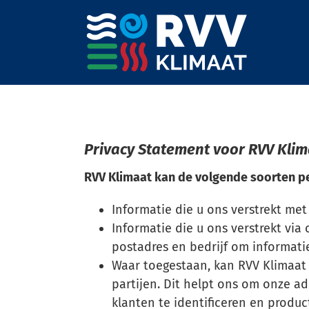
Ga
naar
inhoud
DISCIPLINES
MAR
Privacy Statement voor RVV Kli
Koelen
Scholen
RVV Klimaat kan de volgende soorten pe
Verwarmen
Bedrijfs
Informatie die u ons verstrekt met
Informatie die u ons verstrekt vi
Ventileren
Kantore
postadres en bedrijf om informatie
Waar toegestaan, kan RVV Klimaat
Service & onderhoud
Hotels
partijen. Dit helpt ons om onze a
klanten te identificeren en produ
Alle
Zorgwon