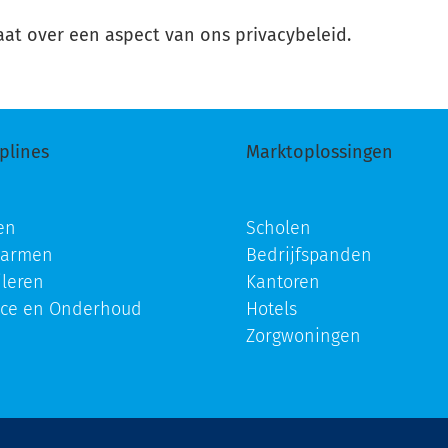
t over een aspect van ons privacybeleid.
iplines
Marktoplossingen
en
Scholen
warmen
Bedrijfspanden
ileren
Kantoren
ice en Onderhoud
Hotels
Zorgwoningen