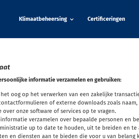
Klimaatbeheersing
Certificeringen
KTOPLOSSINGEN
maat
Verblijven in een
comfortabel
rsoonlijke informatie verzamelen en gebruiken:
panden
binnenklimaat?
 het oog op het verwerken van een zakelijke transacti
a contactformulieren of externe downloads zoals naam
n
 over onze software of services op te vragen.
RVV Klimaat optimaliseert h
klimaat in elke omgeving.
 informatie verzamelen over bepaalde personen en be
dministratie up to date te houden, uit te breiden en t
Contact
cten en diensten aan te bieden die voor u van belang 
ingen