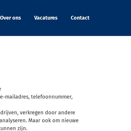
Over ons
Vacatures
Contact
Klimaatbeheersing
huren? Dat kan.
e
RVV Verhuur verzorgt de
, e-mailadres, telefoonnummer,
ideale huur
klimaatbeheersing en
et
installaties voor elke situatie.
drijven, verkregen door andere
Neem direct contact op voor
e analyseren. Maar ook om nieuwe
advies.
kunnen zijn.